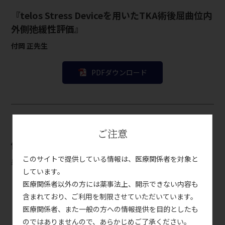
『telos Stress Deviceを用いたTKA術後屈曲位内
外側弛緩性評価』
付岡 正先生
PDFダウンロード
『telos Stress Deviceを用いた肘外反動揺性評
ご注意
価』
このサイトで提供している情報は、医療関係者を対象と
星加 昭太先生
しています。
医療関係者以外の方には薬事法上、開示できない内容も
PDFダウンロード
含まれており、ご利用を制限させていただいています。
医療関係者、また一般の方への情報提供を目的としたも
のではありませんので、あらかじめご了承ください。