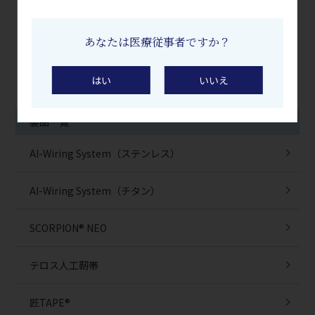
｜
製品紹介トップに戻る
｜
あなたは医療従事者ですか？
はい
いいえ
製品一覧
AI-Wiring System（ステンレス）
AI-Wiring System（チタン）
SCORPION® NEO
テロス人工靭帯
匠TAPE®