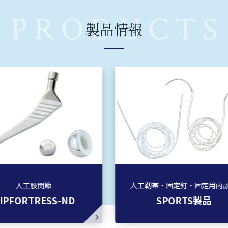
製品情報
股関節
人工靭帯・固定釘・固定用内副子
TRESS-ND
SPORTS製品