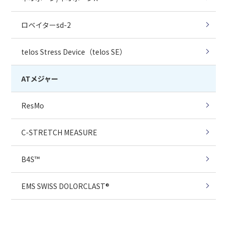
ロベイターsd-2
telos Stress Device（telos SE）
ATメジャー
ResMo
C-STRETCH MEASURE
B4S™
EMS SWISS DOLORCLAST®