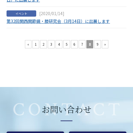
[2020/01/14]
イベント
第32回関西関節鏡・膝研究会（3月14日）に出展します
«
1
2
3
4
5
6
7
8
9
»
お問い合わせ