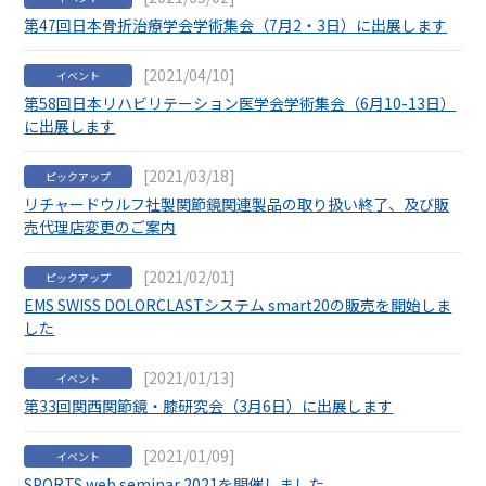
第47回日本骨折治療学会学術集会（7月2・3日）に出展します
[2021/04/10]
イベント
第58回日本リハビリテーション医学会学術集会（6月10-13日）
に出展します
[2021/03/18]
ピックアップ
リチャードウルフ社製関節鏡関連製品の取り扱い終了、及び販
売代理店変更のご案内
[2021/02/01]
ピックアップ
EMS SWISS DOLORCLASTシステム smart20の販売を開始しま
した
[2021/01/13]
イベント
第33回関西関節鏡・膝研究会（3月6日）に出展します
[2021/01/09]
イベント
SPORTS web seminar 2021を開催しました