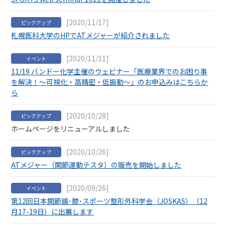
[2020/11/17]
ピックアップ
札幌医科大学のHPでATメジャーが紹介されました
[2020/11/11]
イベント
11/19 バンドー化学主催のウェビナー「医療業界でのお困り事
を解決！～可視化・高精密・低振動～」のお申込みはこちらか
ら
[2020/10/28]
ピックアップ
ホームページをリニューアルしました
[2020/10/26]
ピックアップ
ATメジャー（関節運動テスタ）の販売を開始しました
[2020/09/26]
イベント
第12回日本関節鏡･膝･スポーツ整形外科学会（JOSKAS）（12
月17-19日）に出展します